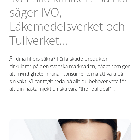
NÄRBILD
säger IVO,
CHECKLISTOR
Läkemedelsverket och
Tullverket…
PODD
Är dina fillers säkra? Förfalskade produkter
KARRIÄR
cirkulerar på den svenska marknaden, något som gör
att myndigheter manar konsumenterna att vara på
sin vakt. Vi har tagit reda på allt du behöver veta för
att din nästa injektion ska vara ”the real deal”…