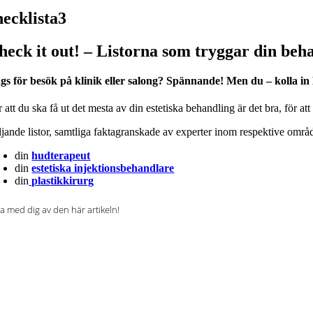
hecklista3
heck it out! – Listorna som tryggar din beh
gs för besök på klinik eller salong? Spännande! Men du – kolla in
 att du ska få ut det mesta av din estetiska behandling är det bra, för at
ljande listor, samtliga faktagranskade av experter inom respektive område
din
hudterapeut
din
estetiska injektionsbehandlare
din
plastikkirurg
a med dig av den här artikeln!