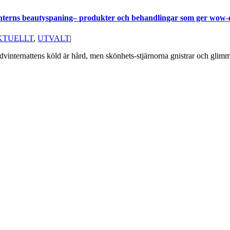
nterns beautyspaning– produkter och behandlingar som ger wow-e
KTUELLT
,
UTVALT
|
dvinternattens köld är hård, men skönhets-stjärnorna gnistrar och glimm