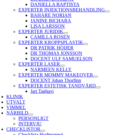
DANIELLA BAPTISTA
EXPERTER INJEKTIONSBEHANDLING
BAHARE NORIAN
JANINE BICHARA
LISA LARSSON
EXPERTER JURIDIK
CAMILLA ROSEN
EXPERTER KROPPSPLASTIK
DR PATRIK HÖIJER
DR THOMAS JONSSON
DOCENT ULF SAMUELSON
EXPERTER LASER
NARMEEN KELLY
EXPERTER MOMMY MAKEOVER
DOCENT Johan Thorfinn
EXPERTER ESTETISK TANDVÅRD
Jari Taghavi
KLINIK
UTVALT
VIMMEL
NÄRBILD
PERSONLIGT
INTERVJU
CHECKLISTOR
Checklista Hudterapeut