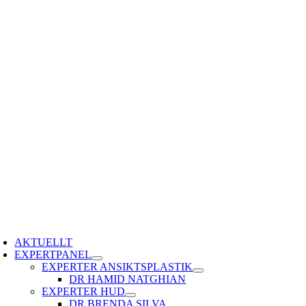
Fortsätt
till
innehållet
oggle
avigation
AKTUELLT
EXPERTPANEL
EXPERTER ANSIKTSPLASTIK
DR HAMID NATGHIAN
EXPERTER HUD
DR BRENDA SILVA