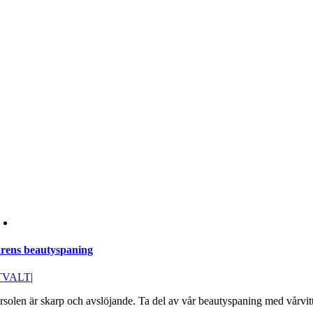
rens beautyspaning
TVALT
|
rsolen är skarp och avslöjande. Ta del av vår beautyspaning med vårvittri