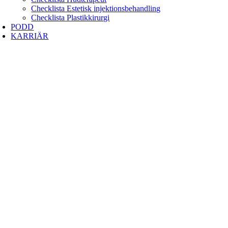
Checklista Estetisk injektionsbehandling
Checklista Plastikkirurgi
PODD
KARRIÄR