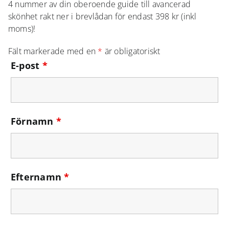
NÄRBILD
4 nummer av din oberoende guide till avancerad
skönhet rakt ner i brevlådan för endast 398 kr (inkl
moms)!
CHECKLISTOR
Fält markerade med en
*
är obligatoriskt
E-post
*
PODD
KARRIÄR
Förnamn
*
Efternamn
*