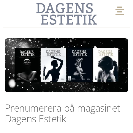
Fortsätt
till
Tog
innehållet
Nav
AKTUELLT
EXPERTPANEL
KLINIK
UTVALT
Prenumerera på magasinet
VIMMEL
Dagens Estetik