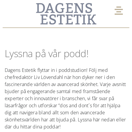
Fortsätt
till
Tog
innehållet
Nav
AKTUELLT
Lyssna på vår podd!
EXPERTPANEL
Dagens Estetik flyttar in i poddstudion! Följ med
KLINIK
chefredaktör Liv Lövendahl när hon dyker ner i den
fascinerande världen av avancerad skönhet. Varje avsnitt
bjuder på engagerande samtal med framstående
UTVALT
experter och innovatörer i branschen, vi får svar på
läsarfrågor och utforskar ”dos and dont´s för att hjälpa
VIMMEL
dig att navigera bland allt som den avancerade
skönhetsvärlden har att bjuda på. Lyssna här nedan eller
där du hittar dina poddar!