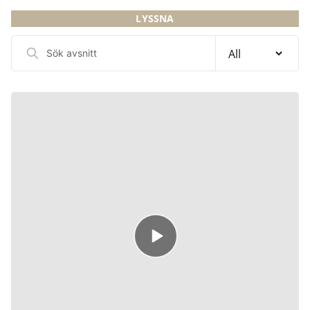
NÄRBILD
LYSSNA
CHECKLISTOR
Sök
avsnitt
PODD
KARRIÄR
Episode
play
icon