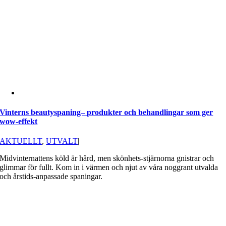
Vinterns beautyspaning– produkter och behandlingar som ger
wow-effekt
AKTUELLT
,
UTVALT
|
Midvinternattens köld är hård, men skönhets-stjärnorna gnistrar och
glimmar för fullt. Kom in i värmen och njut av våra noggrant utvalda
och årstids-anpassade spaningar.