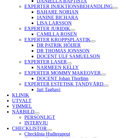
DANIELLA BAPTISTA
EXPERTER INJEKTIONSBEHANDLING
BAHARE NORIAN
JANINE BICHARA
LISA LARSSON
EXPERTER JURIDIK
CAMILLA ROSEN
EXPERTER KROPPSPLASTIK
DR PATRIK HÖIJER
DR THOMAS JONSSON
DOCENT ULF SAMUELSON
EXPERTER LASER
NARMEEN KELLY
EXPERTER MOMMY MAKEOVER
DOCENT Johan Thorfinn
EXPERTER ESTETISK TANDVÅRD
Jari Taghavi
KLINIK
UTVALT
VIMMEL
NÄRBILD
PERSONLIGT
INTERVJU
CHECKLISTOR
Checklista Hudterapeut