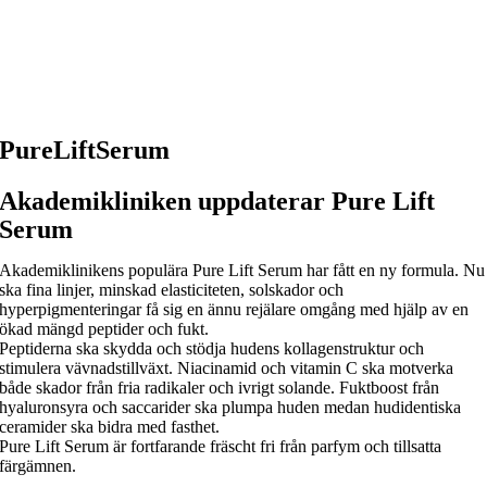
PureLiftSerum
Akademikliniken uppdaterar Pure Lift
Serum
Akademiklinikens populära Pure Lift Serum har fått en ny formula. Nu
ska fina linjer, minskad elasticiteten, solskador och
hyperpigmenteringar få sig en ännu rejälare omgång med hjälp av en
ökad mängd peptider och fukt.
Peptiderna ska skydda och stödja hudens kollagenstruktur och
stimulera vävnadstillväxt. Niacinamid och vitamin C ska motverka
både skador från fria radikaler och ivrigt solande. Fuktboost från
hyaluronsyra och saccarider ska plumpa huden medan hudidentiska
ceramider ska bidra med fasthet.
Pure Lift Serum är fortfarande fräscht fri från parfym och tillsatta
färgämnen.