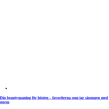
Din beautyspaning för hösten – favoriterna som tar säsongen med
storm