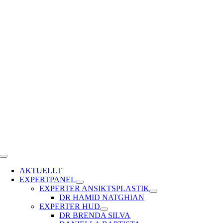
Fortsätt
till
innehållet
Toggle
Navigation
AKTUELLT
EXPERTPANEL
EXPERTER ANSIKTSPLASTIK
DR HAMID NATGHIAN
EXPERTER HUD
DR BRENDA SILVA