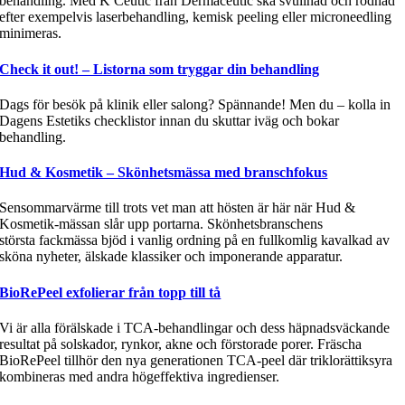
behandling. Med K Ceutic från Dermaceutic ska svullnad och rodnad
efter exempelvis laserbehandling, kemisk peeling eller microneedling
minimeras.
Check it out! – Listorna som tryggar din behandling
Dags för besök på klinik eller salong? Spännande! Men du – kolla in
Dagens Estetiks checklistor innan du skuttar iväg och bokar
behandling.
Hud & Kosmetik – Skönhetsmässa med branschfokus
Sensommarvärme till trots vet man att hösten är här när Hud &
Kosmetik-mässan slår upp portarna. Skönhetsbranschens
största fackmässa bjöd i vanlig ordning på en fullkomlig kavalkad av
sköna nyheter, älskade klassiker och imponerande apparatur.
BioRePeel exfolierar från topp till tå
Vi är alla förälskade i TCA-behandlingar och dess häpnadsväckande
resultat på solskador, rynkor, akne och förstorade porer. Fräscha
BioRePeel tillhör den nya generationen TCA-peel där triklorättiksyra
kombineras med andra högeffektiva ingredienser.