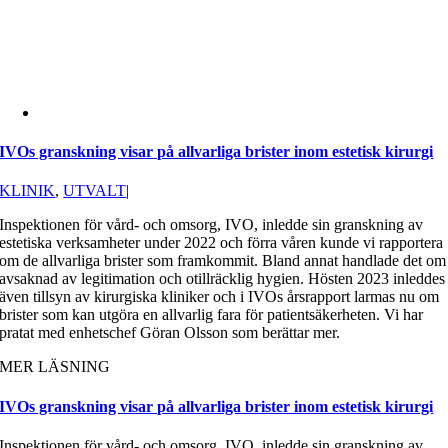
IVOs granskning visar på allvarliga brister inom estetisk kirurgi
KLINIK
,
UTVALT
|
Inspektionen för vård- och omsorg, IVO, inledde sin granskning av
estetiska verksamheter under 2022 och förra våren kunde vi rapportera
om de allvarliga brister som framkommit. Bland annat handlade det om
avsaknad av legitimation och otillräcklig hygien. Hösten 2023 inleddes
även tillsyn av kirurgiska kliniker och i IVOs årsrapport larmas nu om
brister som kan utgöra en allvarlig fara för patientsäkerheten. Vi har
pratat med enhetschef Göran Olsson som berättar mer.
MER LÄSNING
IVOs granskning visar på allvarliga brister inom estetisk kirurgi
Inspektionen för vård- och omsorg, IVO, inledde sin granskning av