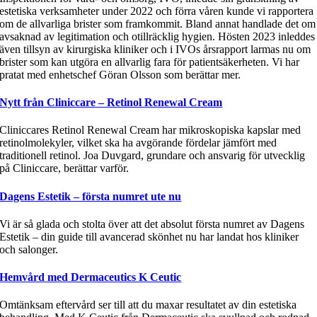
estetiska verksamheter under 2022 och förra våren kunde vi rapportera
om de allvarliga brister som framkommit. Bland annat handlade det om
avsaknad av legitimation och otillräcklig hygien. Hösten 2023 inleddes
även tillsyn av kirurgiska kliniker och i IVOs årsrapport larmas nu om
brister som kan utgöra en allvarlig fara för patientsäkerheten. Vi har
pratat med enhetschef Göran Olsson som berättar mer.
Nytt från Cliniccare – Retinol Renewal Cream
Cliniccares Retinol Renewal Cream har mikroskopiska kapslar med
retinolmolekyler, vilket ska ha avgörande fördelar jämfört med
traditionell retinol. Joa Duvgard, grundare och ansvarig för utvecklig
på Cliniccare, berättar varför.
Dagens Estetik – första numret ute nu
Vi är så glada och stolta över att det absolut första numret av Dagens
Estetik – din guide till avancerad skönhet nu har landat hos kliniker
och salonger.
Hemvård med Dermaceutics K Ceutic
Omtänksam eftervård ser till att du maxar resultatet av din estetiska