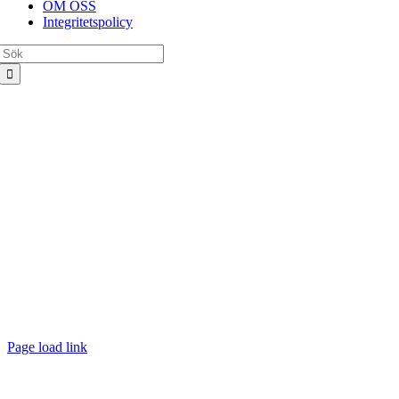
OM OSS
Integritetspolicy
Sök
efter:
Page load link
Till
toppen