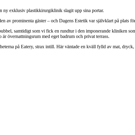
y exklusiv plastikkirurgiklinik slagit upp sina portar.
len av prominenta gäster – och Dagens Estetik var självklart på plats fö
h bubbel, samtidigt som vi fick en rundtur i den imponerande kliniken 
o är övernattningsrum med eget badrum och privat terrass.
igheterna på Eatery, strax intill. Här väntade en kväll fylld av mat, dry