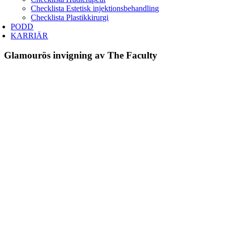
Checklista Estetisk injektionsbehandling
Checklista Plastikkirurgi
PODD
KARRIÄR
Glamourös invigning av The Faculty