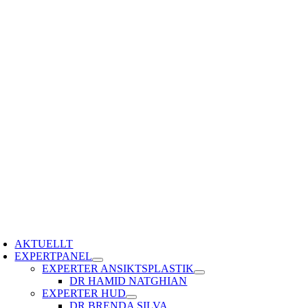
Fortsätt
till
innehållet
oggle
avigation
AKTUELLT
EXPERTPANEL
EXPERTER ANSIKTSPLASTIK
DR HAMID NATGHIAN
EXPERTER HUD
DR BRENDA SILVA