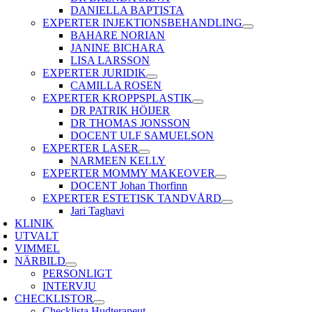
DANIELLA BAPTISTA
EXPERTER INJEKTIONSBEHANDLING
BAHARE NORIAN
JANINE BICHARA
LISA LARSSON
EXPERTER JURIDIK
CAMILLA ROSEN
EXPERTER KROPPSPLASTIK
DR PATRIK HÖIJER
DR THOMAS JONSSON
DOCENT ULF SAMUELSON
EXPERTER LASER
NARMEEN KELLY
EXPERTER MOMMY MAKEOVER
DOCENT Johan Thorfinn
EXPERTER ESTETISK TANDVÅRD
Jari Taghavi
KLINIK
UTVALT
VIMMEL
NÄRBILD
PERSONLIGT
INTERVJU
CHECKLISTOR
Checklista Hudterapeut