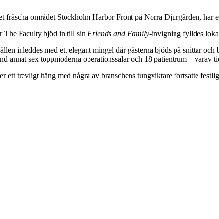
det fräscha området Stockholm Harbor Front på Norra Djurgården, har en n
r The Faculty bjöd in till sin
Friends and Family
-invigning fylldes loka
ällen inleddes med ett elegant mingel där gästerna bjöds på snittar oc
and annat sex toppmoderna operationssalar och 18 patientrum – varav ti
er ett trevligt häng med några av branschens tungviktare fortsatte festl