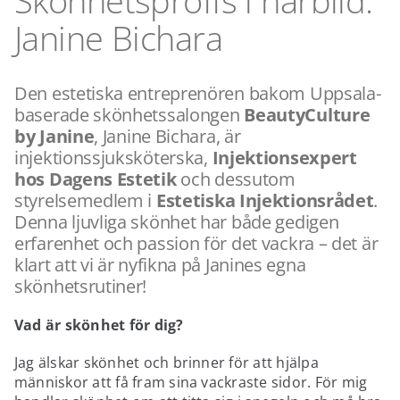
NÄRBILD
Janine Bichara
CHECKLISTOR
Den estetiska entreprenören bakom Uppsala-
baserade skönhetssalongen
BeautyCulture
PODD
by Janine
, Janine Bichara, är
injektionssjuksköterska,
Injektionsexpert
KARRIÄR
hos Dagens Estetik
och dessutom
styrelsemedlem i
Estetiska Injektionsrådet
.
Denna ljuvliga skönhet har både gedigen
erfarenhet och passion för det vackra – det är
klart att vi är nyfikna på Janines egna
skönhetsrutiner!
Vad är skönhet för dig?
Jag älskar skönhet och brinner för att hjälpa
människor att få fram sina vackraste sidor. För mig