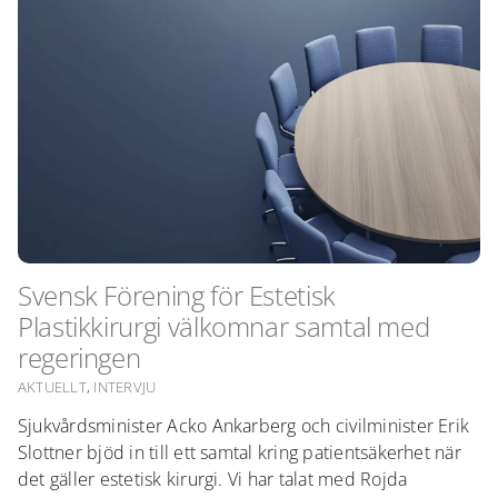
Svensk Förening för Estetisk
Plastikkirurgi välkomnar samtal med
regeringen
AKTUELLT
,
INTERVJU
Sjukvårdsminister Acko Ankarberg och civilminister Erik
Slottner bjöd in till ett samtal kring patientsäkerhet när
det gäller estetisk kirurgi. Vi har talat med Rojda