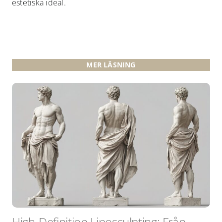
estetiska ideal.
MER LÄSNING
High-Definition Liposculpting: Från