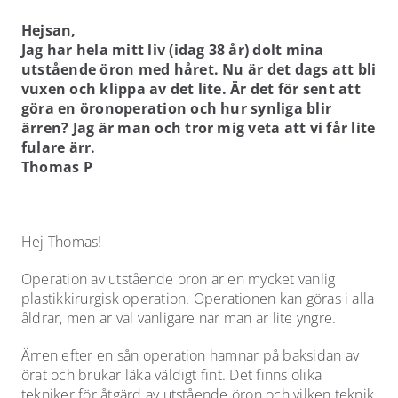
NÄRBILD
Hejsan,
Jag har hela mitt liv (idag 38 år) dolt mina
CHECKLISTOR
utstående öron med håret. Nu är det dags att bli
vuxen och klippa av det lite. Är det för sent att
göra en öronoperation och hur synliga blir
PODD
ärren? Jag är man och tror mig veta att vi får lite
fulare ärr.
Thomas P
KARRIÄR
Hej Thomas!
Operation av utstående öron är en mycket vanlig
plastikkirurgisk operation. Operationen kan göras i alla
åldrar, men är väl vanligare när man är lite yngre.
Ärren efter en sån operation hamnar på baksidan av
örat och brukar läka väldigt fint. Det finns olika
tekniker för åtgärd av utstående öron och vilken teknik