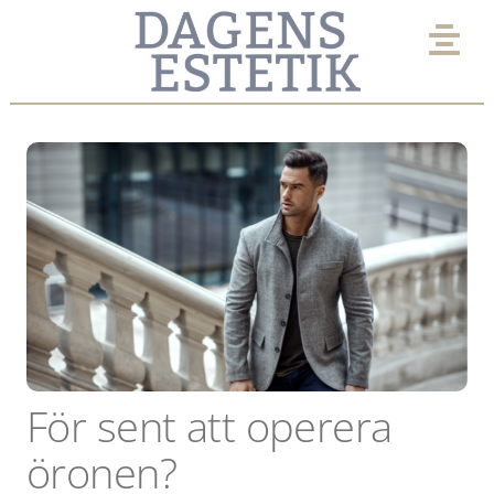
Fortsätt
till
Tog
innehållet
Nav
AKTUELLT
EXPERTPANEL
KLINIK
UTVALT
För sent att operera
VIMMEL
öronen?