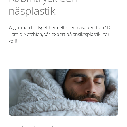
NÄRBILD
näsplastik
CHECKLISTOR
Vågar man ta flyget hem efter en näsoperation? Dr
Hamid Natghian, vår expert på ansiktsplastik, har
PODD
koll!
KARRIÄR