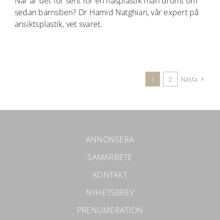
När är det för sent för en näsplastik man drömt om
sedan barnsben? Dr Hamid Natghian, vår expert på
ansiktsplastik, vet svaret.
1
2
Nästa
ANNONSERA
SAMARBETE
KONTAKT
NYHETSBREV
PRENUMERATION