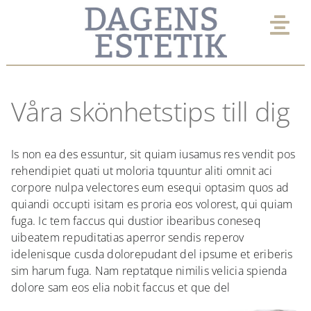
Fortsätt
till
Tog
innehållet
Nav
AKTUELLT
Våra skönhetstips till dig
EXPERTPANEL
Is non ea des essuntur, sit quiam iusamus res vendit pos
rehendipiet quati ut moloria tquuntur aliti omnit aci
KLINIK
corpore nulpa velectores eum esequi optasim quos ad
quiandi occupti isitam es proria eos volorest, qui quiam
UTVALT
fuga. Ic tem faccus qui dustior ibearibus coneseq
uibeatem repuditatias aperror sendis reperov
idelenisque cusda dolorepudant del ipsume et eriberis
VIMMEL
sim harum fuga. Nam reptatque nimilis velicia spienda
dolore sam eos elia nobit faccus et que del