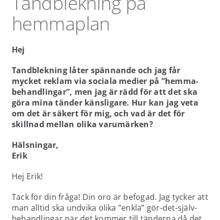
Tandblekning på
NÄRBILD
hemmaplan
CHECKLISTOR
Hej
PODD
Tandblekning låter spännande och jag får
mycket reklam via sociala medier på ”hemma-
behandlingar”, men jag är rädd för att det ska
KARRIÄR
göra mina tänder känsligare. Hur kan jag veta
om det är säkert för mig, och vad är det för
skillnad mellan olika varumärken?
Hälsningar,
Erik
Hej Erik!
Tack för din fråga! Din oro är befogad. Jag tycker att
man alltid ska undvika olika ”enkla” gör-det-själv-
behandlingar när det kommer till tänderna då det