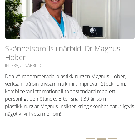
Skönhetsproffs i närbild: Dr Magnus
Hober
INTERVJU
,
NÄRBILD
Den välrenommerade plastikkirurgen Magnus Hober,
verksam på sin trivsamma klinik Improva i Stockholm,
kombinerar internationell toppstandard med ett
personligt bemötande. Efter snart 30 år som
plastikkirurg är Magnus insikter kring skönhet naturligtvis
något vi vill veta mer om!