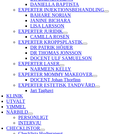
DANIELLA BAPTISTA
EXPERTER INJEKTIONSBEHANDLING
BAHARE NORIAN
JANINE BICHARA
LISA LARSSON
EXPERTER JURIDIK
CAMILLA ROSEN
EXPERTER KROPPSPLASTIK
DR PATRIK HÖIJER
DR THOMAS JONSSON
DOCENT ULF SAMUELSON
EXPERTER LASER
NARMEEN KELLY
EXPERTER MOMMY MAKEOVER
DOCENT Johan Thorfinn
EXPERTER ESTETISK TANDVÅRD
Jari Taghavi
KLINIK
UTVALT
VIMMEL
NÄRBILD
PERSONLIGT
INTERVJU
CHECKLISTOR
Checklista Hudterapeut