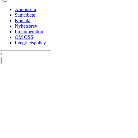
Toggle
Navigation
Annonsera
Samarbete
Kontakt
Nyhetsbrev
Prenumeration
OM OSS
Integritetspolicy
k
er: