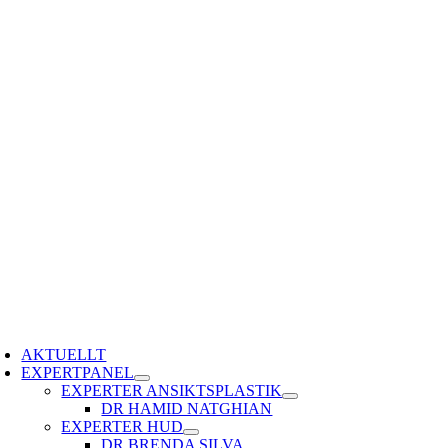
Fortsätt
till
innehållet
oggle
avigation
AKTUELLT
EXPERTPANEL
EXPERTER ANSIKTSPLASTIK
DR HAMID NATGHIAN
EXPERTER HUD
DR BRENDA SILVA