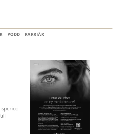
R
PODD
KARRIÄR
onsperiod
ill