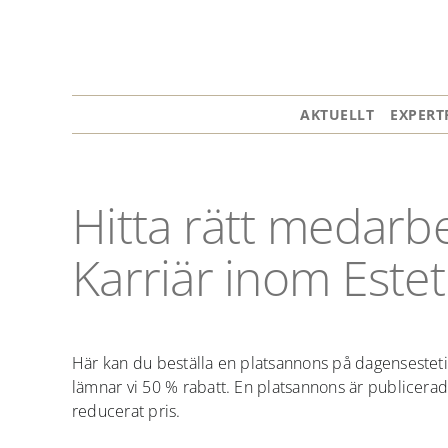
Fortsätt
till
innehållet
AKTUELLT
EXPERT
Hitta rätt medarb
Karriär inom Estet
Här kan du beställa en platsannons på dagensesteti
lämnar vi 50 % rabatt. En platsannons är publicerad 
reducerat pris.