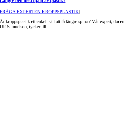
Längre ben med hjälp av plastik?
FRÅGA EXPERTEN KROPPSPLASTIK
|
Är kroppsplastik ett enkelt sätt att få längre spiror? Vår expert, docent
Ulf Samuelson, tycker till.