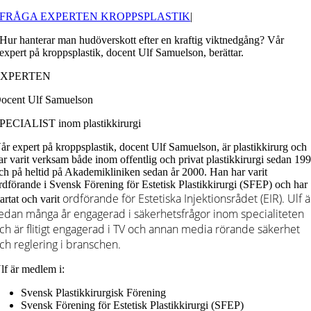
FRÅGA EXPERTEN KROPPSPLASTIK
|
Hur hanterar man hudöverskott efter en kraftig viktnedgång? Vår
expert på kroppsplastik, docent Ulf Samuelson, berättar.
EXPERTEN
ocent Ulf Samuelson
PECIALIST inom plastikkirurgi
år expert på kroppsplastik, docent Ulf Samuelson, är plastikkirurg och
ar varit verksam både inom offentlig och privat plastikkirurgi sedan 19
ch på heltid på Akademikliniken sedan år 2000. Han har varit
rdförande i Svensk Förening för Estetisk Plastikkirurgi (SFEP) och har
ordförande för Estetiska Injektionsrådet (EIR). Ulf ä
tartat och varit
edan många år
engagerad i säkerhetsfrågor inom specialiteten
ch är flitigt
engagerad i TV och annan media rörande säkerhet
ch reglering i
branschen.
lf är medlem i:
Svensk Plastikkirurgisk Förening
Svensk Förening för Estetisk Plastikkirurgi (SFEP)