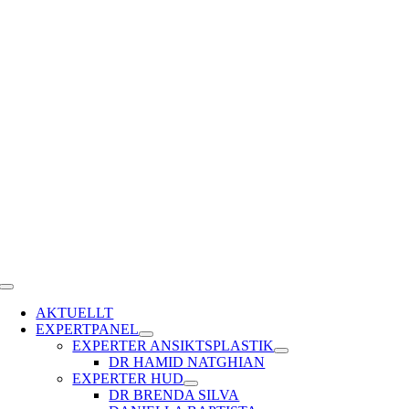
Fortsätt
till
innehållet
Toggle
Navigation
AKTUELLT
EXPERTPANEL
EXPERTER ANSIKTSPLASTIK
DR HAMID NATGHIAN
EXPERTER HUD
DR BRENDA SILVA