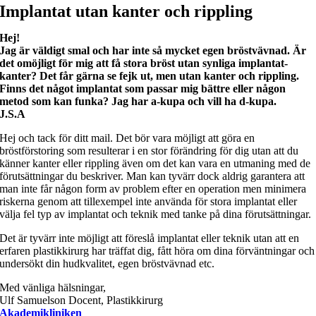
Implantat utan kanter och rippling
Hej!
Jag är väldigt smal och har inte så mycket egen bröstvävnad. Är
det omöjligt för mig att få stora bröst utan synliga implantat-
kanter? Det får gärna se fejk ut, men utan kanter och rippling.
Finns det något implantat som passar mig bättre eller någon
metod som kan funka? Jag har a-kupa och vill ha d-kupa.
J.S.A
Hej och tack för ditt mail. Det bör vara möjligt att göra en
bröstförstoring som resulterar i en stor förändring för dig utan att du
känner kanter eller rippling även om det kan vara en utmaning med de
förutsättningar du beskriver. Man kan tyvärr dock aldrig garantera att
man inte får någon form av problem efter en operation men minimera
riskerna genom att tillexempel inte använda för stora implantat eller
välja fel typ av implantat och teknik med tanke på dina förutsättningar.
Det är tyvärr inte möjligt att föreslå implantat eller teknik utan att en
erfaren plastikkirurg har träffat dig, fått höra om dina förväntningar och
undersökt din hudkvalitet, egen bröstvävnad etc.
Med vänliga hälsningar,
Ulf Samuelson Docent, Plastikkirurg
Akademikliniken