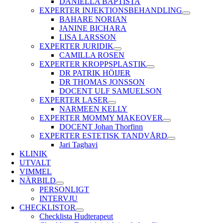
DANIELLA BAPTISTA
EXPERTER INJEKTIONSBEHANDLING
BAHARE NORIAN
JANINE BICHARA
LISA LARSSON
EXPERTER JURIDIK
CAMILLA ROSEN
EXPERTER KROPPSPLASTIK
DR PATRIK HÖIJER
DR THOMAS JONSSON
DOCENT ULF SAMUELSON
EXPERTER LASER
NARMEEN KELLY
EXPERTER MOMMY MAKEOVER
DOCENT Johan Thorfinn
EXPERTER ESTETISK TANDVÅRD
Jari Taghavi
KLINIK
UTVALT
VIMMEL
NÄRBILD
PERSONLIGT
INTERVJU
CHECKLISTOR
Checklista Hudterapeut