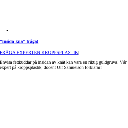
”Insida-knä”-fråga!
FRÅGA EXPERTEN KROPPSPLASTIK
|
Envisa fettkuddar på insidan av knät kan vara en riktig guldgruva! Vår
expert på kroppsplastik, docent Ulf Samuelson förklarar!