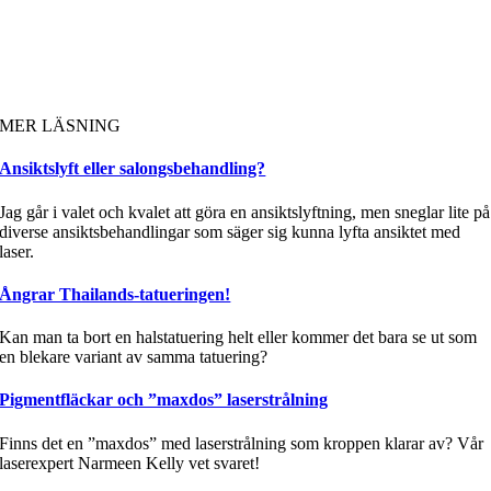
MER LÄSNING
Ansiktslyft eller salongsbehandling?
Jag går i valet och kvalet att göra en ansiktslyftning, men sneglar lite på
diverse ansiktsbehandlingar som säger sig kunna lyfta ansiktet med
laser.
Ångrar Thailands-tatueringen!
Kan man ta bort en halstatuering helt eller kommer det bara se ut som
en blekare variant av samma tatuering?
Pigmentfläckar och ”maxdos” laserstrålning
Finns det en ”maxdos” med laserstrålning som kroppen klarar av? Vår
laserexpert Narmeen Kelly vet svaret!