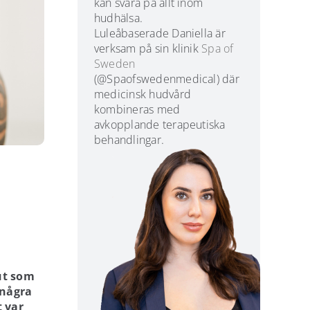
kan svara på allt inom
hudhälsa.
Luleåbaserade Daniella är
verksam på sin klinik
Spa of
Sweden
(@Spaofswedenmedical) där
medicinsk hudvård
kombineras med
avkopplande terapeutiska
behandlingar.
 ut som
 några
t var