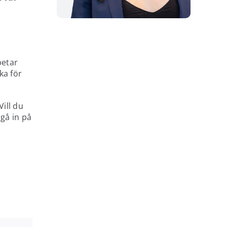
betar
ka för
ill du
 gå in på