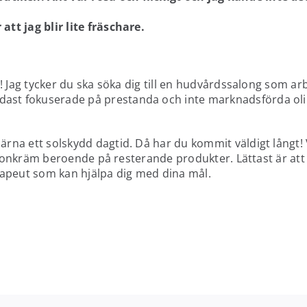
tt jag blir lite fräschare.
d! Jag tycker du ska söka dig till en hudvårdssalong som ar
ast fokuserade på prestanda och inte marknadsförda oli
rna ett solskydd dagtid. Då har du kommit väldigt långt! V
r ögonkräm beroende på resterande produkter. Lättast är att
rapeut som kan hjälpa dig med dina mål.