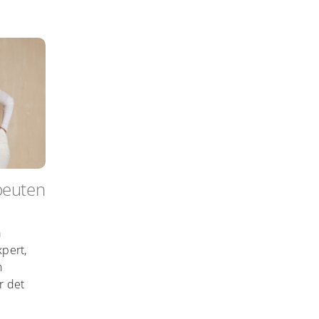
peuten
å
pert,
n
r det