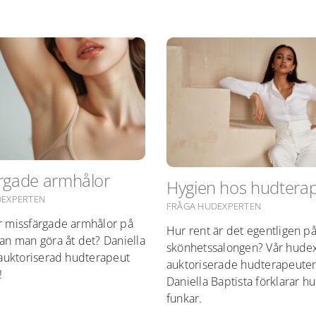
rgade armhålor
Hygien hos hudtera
DEXPERTEN
FRÅGA HUDEXPERTEN
r missfärgade armhålor på
Hur rent är det egentligen p
an man göra åt det? Daniella
skönhetssalongen? Vår hudex
 auktoriserad hudterapeut
auktoriserade hudterapeute
!
Daniella Baptista förklarar hu
funkar.