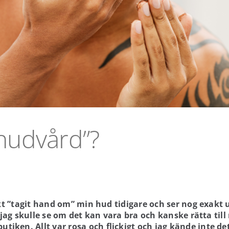
 hudvård”?
rekt ”tagit hand om” min hud tidigare och ser nog exakt
t jag skulle se om det kan vara bra och kanske rätta till
iken. Allt var rosa och flickigt och jag kände inte de