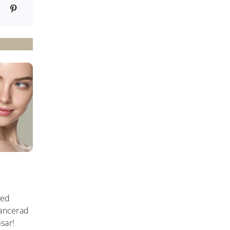
med
vancerad
sar!