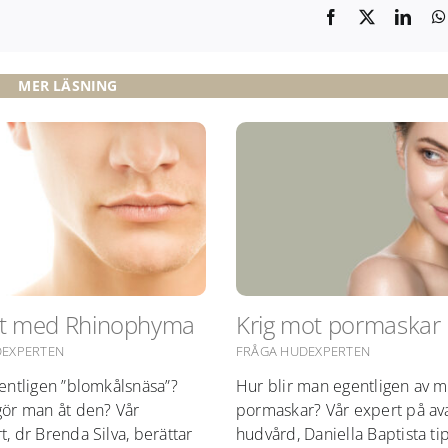
MER LÄSNING
kt med Rhinophyma
Krig mot pormaskar
DEXPERTEN
FRÅGA HUDEXPERTEN
entligen ”blomkålsnäsa”?
Hur blir man egentligen av 
ör man åt den? Vår
pormaskar? Vår expert på a
, dr Brenda Silva, berättar
hudvård, Daniella Baptista tip